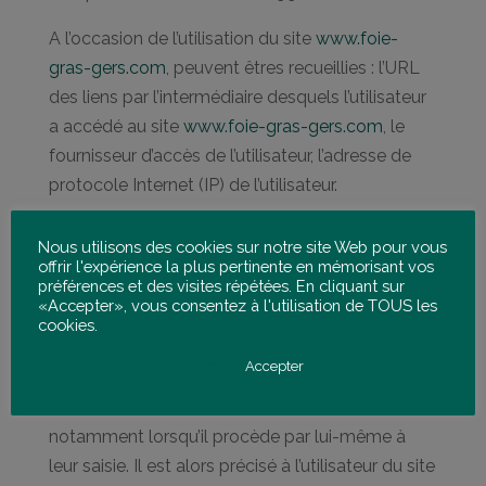
A l’occasion de l’utilisation du site
www.foie-
gras-gers.com
, peuvent êtres recueillies : l’URL
des liens par l’intermédiaire desquels l’utilisateur
a accédé au site
www.foie-gras-gers.com
, le
fournisseur d’accès de l’utilisateur, l’adresse de
protocole Internet (IP) de l’utilisateur.
En tout état de cause l’Association Gersoise
Nous utilisons des cookies sur notre site Web pour vous
pour la Promotion du Foie Gras et de l’aviculture
offrir l'expérience la plus pertinente en mémorisant vos
préférences et des visites répétées. En cliquant sur
ne collecte des informations personnelles
«Accepter», vous consentez à l'utilisation de TOUS les
relatives à l’utilisateur que pour le besoin de
cookies.
certains services proposés par le site
www.foie-
Paramètres des cookies
Accepter
gras-gers.com
,. L’utilisateur fournit ces
informations en toute connaissance de cause,
notamment lorsqu’il procède par lui-même à
leur saisie. Il est alors précisé à l’utilisateur du site