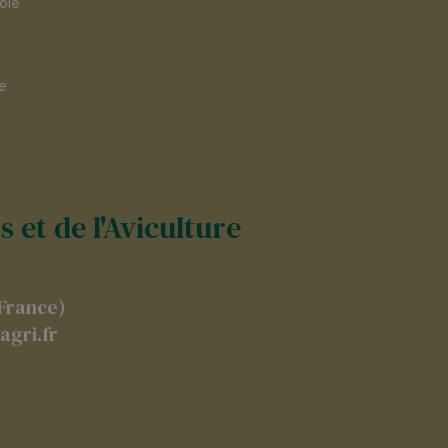
oie
ie
 et de l'Aviculture
(France)
agri.fr