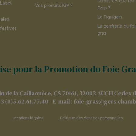
Qu’est-ce-que le F
 Label
Vos produits IGP ?
Gras ?
Le Figuigers
cales
La confrérie du fo
 festives
gras
se pour la Promotion du Foie Gras
n de la Caillaouère, CS 70161, 32003 AUCH Cedex 
33 (0)5.62.61.77.40 - E-mail : foie-gras@gers.chamb
Mentions légales
Politique des données personnelles