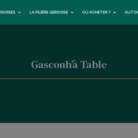
RSOISES
LA FILIÈRE GERSOISE
OÙ ACHETER ?
AUTOU
Gasconh’à Table