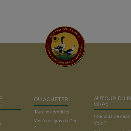
E
AUTOUR DU F
OÙ ACHETER
E
GRAS
Tous nos produits
Foie Gras de cana
Vos foies gras du Gers
d’oie ?
P
?